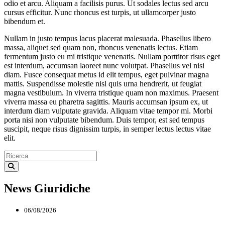
odio et arcu. Aliquam a facilisis purus. Ut sodales lectus sed arcu
cursus efficitur. Nunc rhoncus est turpis, ut ullamcorper justo
bibendum et.
Nullam in justo tempus lacus placerat malesuada. Phasellus libero
massa, aliquet sed quam non, rhoncus venenatis lectus. Etiam
fermentum justo eu mi tristique venenatis. Nullam porttitor risus eget
est interdum, accumsan laoreet nunc volutpat. Phasellus vel nisi
diam. Fusce consequat metus id elit tempus, eget pulvinar magna
mattis. Suspendisse molestie nisl quis urna hendrerit, ut feugiat
magna vestibulum. In viverra tristique quam non maximus. Praesent
viverra massa eu pharetra sagittis. Mauris accumsan ipsum ex, ut
interdum diam vulputate gravida. Aliquam vitae tempor mi. Morbi
porta nisi non vulputate bibendum. Duis tempor, est sed tempus
suscipit, neque risus dignissim turpis, in semper lectus lectus vitae
elit.
News Giuridiche
06/08/2026