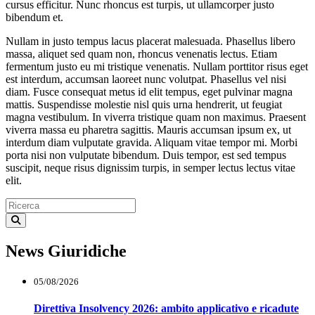
cursus efficitur. Nunc rhoncus est turpis, ut ullamcorper justo
bibendum et.
Nullam in justo tempus lacus placerat malesuada. Phasellus libero
massa, aliquet sed quam non, rhoncus venenatis lectus. Etiam
fermentum justo eu mi tristique venenatis. Nullam porttitor risus eget
est interdum, accumsan laoreet nunc volutpat. Phasellus vel nisi
diam. Fusce consequat metus id elit tempus, eget pulvinar magna
mattis. Suspendisse molestie nisl quis urna hendrerit, ut feugiat
magna vestibulum. In viverra tristique quam non maximus. Praesent
viverra massa eu pharetra sagittis. Mauris accumsan ipsum ex, ut
interdum diam vulputate gravida. Aliquam vitae tempor mi. Morbi
porta nisi non vulputate bibendum. Duis tempor, est sed tempus
suscipit, neque risus dignissim turpis, in semper lectus lectus vitae
elit.
News Giuridiche
05/08/2026
Direttiva Insolvency 2026: ambito applicativo e ricadute